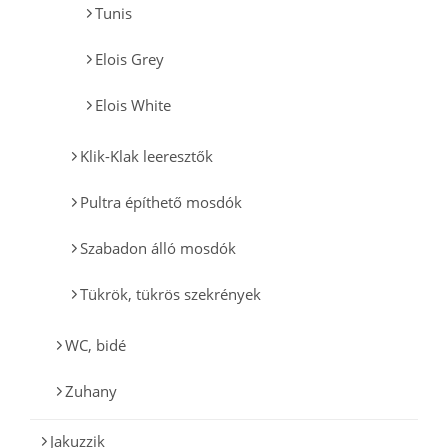
Tunis
Elois Grey
Elois White
Klik-Klak leeresztők
Pultra építhető mosdók
Szabadon álló mosdók
Tükrök, tükrös szekrények
WC, bidé
Zuhany
Jakuzzik