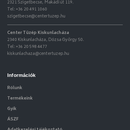
2321 Szigetbecse, Makádi út 119.
Tel:
+36 20 491 1060
szigetbecse@centertuzep.hu
Center Tüzép Kiskunlacháza
2340 Kiskunlacháza, Dózsa György 50.
Tel:
+36 20 598 4477
kiskunlachaza@centertuzep.hu
Információk
Rólunk
Termékeink
Gyik
ÁSZF
Adatkezelési tájékoztató