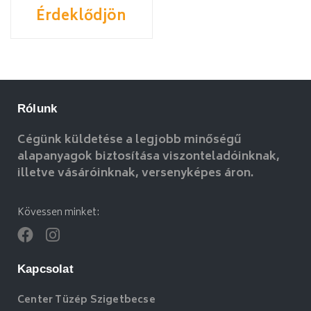
Érdeklődjön
Rólunk
Cégünk küldetése a legjobb minőségű
alapanyagok biztosítása viszonteladóinknak,
illetve vásáróinknak, versenyképes áron.
Kövessen minket:
Kapcsolat
Center Tüzép Szigetbecse