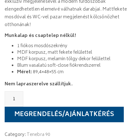
exkluzív megjelenésével a modern fürdőszobák
elengedhetetlen elemeivé válhatnak darabjai. Mattfekete
mosdóval és WC-vel pazar megjelenést kölcsönözhet
otthonának!
Munkalap és csaptelep nélkül!
1 fiókos mosdószekrény
MDF korpusz, matt fekete felülettel
MDF korpusz, melamin tölgy dekor felülettel
Blum vasalatú soft-close fiókrendszerrel
Méret:
89,4×48×55 cm
Nem lapraszerelve szállítjuk.
Wellis
Tenebra
90
szekrény
MEGRENDELÉS/AJÁNLATKÉRÉS
quantity
Category:
Tenebra 90