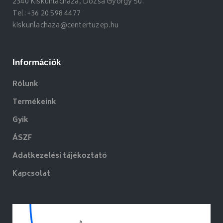
2340 Kiskunlacháza, Dózsa György 50.
Tel:
+36 20 598 4477
kiskunlachaza@centertuzep.hu
Információk
Rólunk
Termékeink
Gyik
ÁSZF
Adatkezelési tájékoztató
Kapcsolat