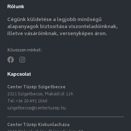
Rólunk
Cégünk küldetése a legjobb minőségű
alapanyagok biztosítása viszonteladóinknak,
illetve vásáróinknak, versenyképes áron.
Kövessen minket:
Kapcsolat
Center Tüzép Szigetbecse
2321 Szigetbecse, Makádi út 119.
Tel:
+36 20 491 1060
szigetbecse@centertuzep.hu
Center Tüzép Kiskunlacháza