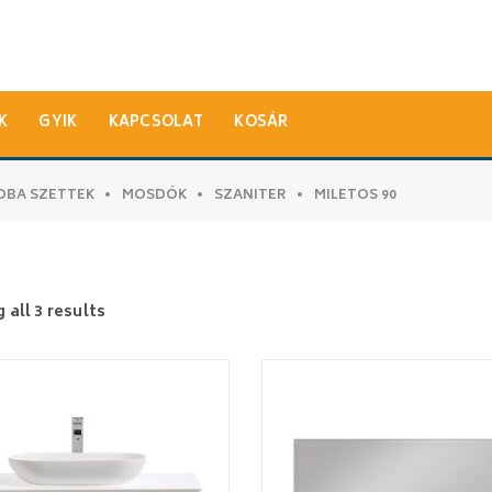
K
GYIK
KAPCSOLAT
KOSÁR
OBA SZETTEK
MOSDÓK
SZANITER
MILETOS 90
all 3 results