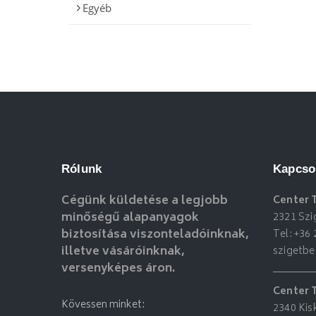
Egyéb
Rólunk
Kapcso
Cégünk küldetése a legjobb
Center 
minőségű alapanyagok
2321 Szi
biztosítása viszonteladóinknak,
Tel:
+36 
illetve vásáróinknak,
szigetb
versenyképes áron.
Center 
Kövessen minket:
2340 Kis