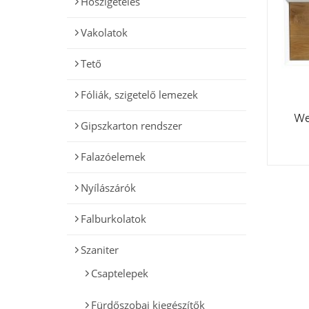
Hőszigetelés
Vakolatok
Tető
Fóliák, szigetelő lemezek
We
Gipszkarton rendszer
Falazóelemek
Nyílászárók
Falburkolatok
Szaniter
Csaptelepek
Fürdőszobai kiegészítők