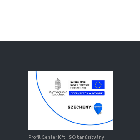
Profil Center Kft. ISO tanúsítvány