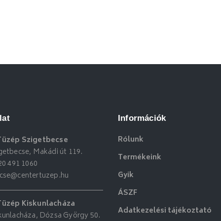
lat
Információk
Rólunk
Tüzép Szigetbecse
getbecse, Makádi út 119.
Termékeink
20 491 1060
Gyik
ecse@centertuzep.hu
ÁSZF
Tüzép Kiskunlacháza
Adatkezelési tájékoztató
kunlacháza, Dózsa György 50.