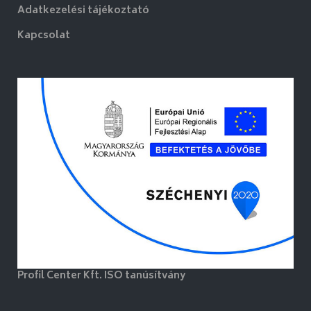
Adatkezelési tájékoztató
Kapcsolat
Profil Center Kft. ISO tanúsítvány