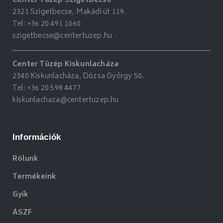
Center Tüzép Szigetbecse
2321 Szigetbecse, Makádi út 119.
Tel:
+36 20 491 1060
szigetbecse@centertuzep.hu
Center Tüzép Kiskunlacháza
2340 Kiskunlacháza, Dózsa György 50.
Tel:
+36 20 598 4477
kiskunlachaza@centertuzep.hu
Információk
Rólunk
Termékeink
Gyik
ÁSZF