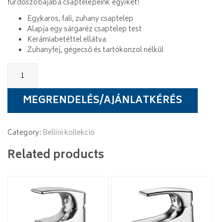
fürdőszobájába csaptelepeink egyikét!
Egykaros, fali, zuhany csaptelep
Alapja egy sárgaréz csaptelep test
Kerámiabetéttel ellátva
Zuhanyfej, gégecső és tartókonzol nélkül
Wellis
Bellini
zuhany
csaptelep
MEGRENDELÉS/AJÁNLATKÉRÉS
quantity
Category:
Bellini kollekció
Related products