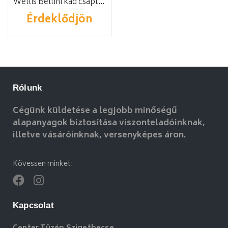
Wellis Bellini kád csaptelep
Érdeklődjön
Rólunk
Cégünk küldetése a legjobb minőségű
alapanyagok biztosítása viszonteladóinknak,
illetve vásáróinknak, versenyképes áron.
Kövessen minket:
Kapcsolat