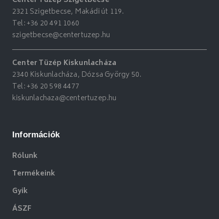
Center Tüzép Szigetbecse
2321 Szigetbecse, Makádi út 119.
Tel:
+36 20 491 1060
szigetbecse@centertuzep.hu
Center Tüzép Kiskunlacháza
2340 Kiskunlacháza, Dózsa György 50.
Tel:
+36 20 598 4477
kiskunlachaza@centertuzep.hu
Információk
Rólunk
Termékeink
Gyik
ÁSZF