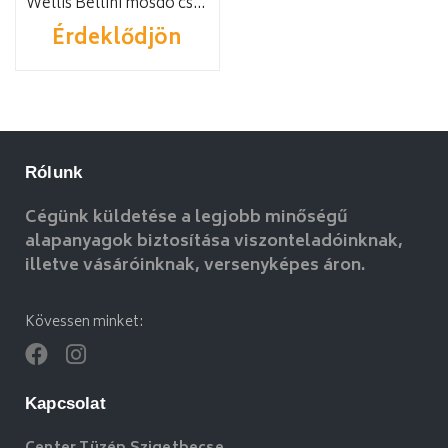
Wellis Bellini mosdó csaptelep
Érdeklődjön
Rólunk
Cégünk küldetése a legjobb minőségű
alapanyagok biztosítása viszonteladóinknak,
illetve vásáróinknak, versenyképes áron.
Kövessen minket:
Kapcsolat