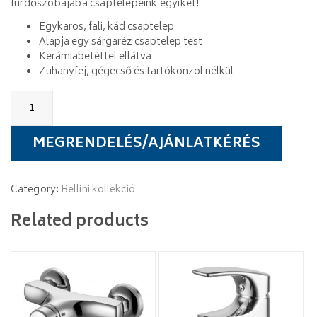
fürdőszobájába csaptelepeink egyikét!
Egykaros, fali, kád csaptelep
Alapja egy sárgaréz csaptelep test
Kerámiabetéttel ellátva
Zuhanyfej, gégecső és tartókonzol nélkül
Wellis
Bellini
kád
csaptelep
MEGRENDELÉS/AJÁNLATKÉRÉS
quantity
Category:
Bellini kollekció
Related products