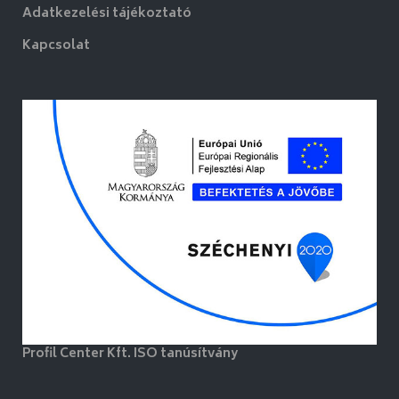
Adatkezelési tájékoztató
Kapcsolat
Profil Center Kft. ISO tanúsítvány