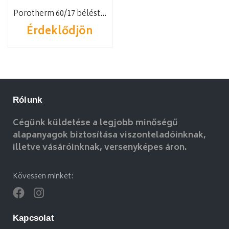
Porotherm 60/17 béléstest
Érdeklődjön
Rólunk
Cégünk küldetése a legjobb minőségű
alapanyagok biztosítása viszonteladóinknak,
illetve vásáróinknak, versenyképes áron.
Kövessen minket:
Kapcsolat