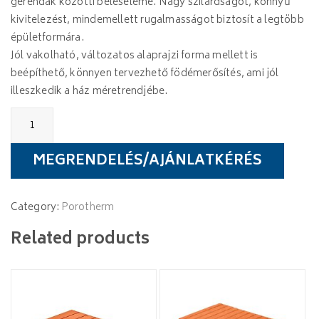
gerendák közötti béléseleme. Nagy szilárdságot, könnyű
kivitelezést, mindemellett rugalmasságot biztosít a legtöbb
épületformára.
Jól vakolható, változatos alaprajzi forma mellett is
beépíthető, könnyen tervezhető födémerősítés, ami jól
illeszkedik a ház méretrendjébe.
Porotherm
60/10
béléstest
quantity
MEGRENDELÉS/AJÁNLATKÉRÉS
Category:
Porotherm
Related products