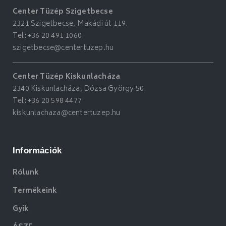
Center Tüzép Szigetbecse
2321 Szigetbecse, Makádi út 119.
Tel:
+36 20 491 1060
szigetbecse@centertuzep.hu
Center Tüzép Kiskunlacháza
2340 Kiskunlacháza, Dózsa György 50.
Tel:
+36 20 598 4477
kiskunlachaza@centertuzep.hu
Információk
Rólunk
Termékeink
Gyik