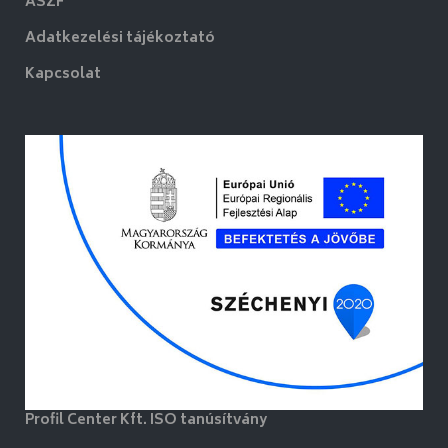
ÁSZF
Adatkezelési tájékoztató
Kapcsolat
Profil Center Kft. ISO tanúsítvány