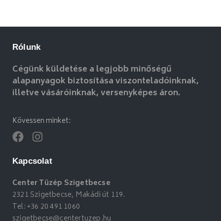
Rólunk
Cégünk küldetése a legjobb minőségű
alapanyagok biztosítása viszonteladóinknak,
illetve vásáróinknak, versenyképes áron.
Kövessen minket:
Kapcsolat
Center Tüzép Szigetbecse
2321 Szigetbecse, Makádi út 119.
Tel:
+36 20 491 1060
szigetbecse@centertuzep.hu