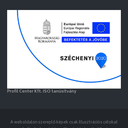
Profil Center Kft. ISO tanúsítvány
A weboldalon szereplő képek csak illusztrációs célokat