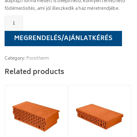
alaprajzi forma mellett is beépíthető, könnyen tervezhető
födémerősítés, ami jól illeszkedik a ház méretrendjébe.
Porotherm
45/10
béléstest
quantity
MEGRENDELÉS/AJÁNLATKÉRÉS
Category:
Porotherm
Related products