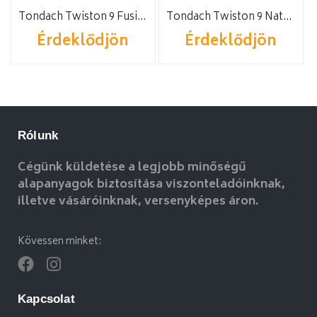
Tondach Twiston 9 FusionProtect rézbarna
Tondach Twiston 9 Natur téglavörös
Érdeklődjön
Érdeklődjön
Rólunk
Cégünk küldetése a legjobb minőségű
alapanyagok biztosítása viszonteladóinknak,
illetve vásáróinknak, versenyképes áron.
Kövessen minket:
Kapcsolat