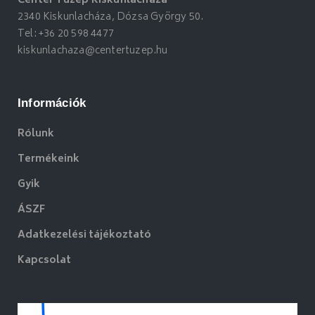
Center Tüzép Kiskunlacháza
2340 Kiskunlacháza, Dózsa György 50.
Tel:
+36 20 598 4477
kiskunlachaza@centertuzep.hu
Információk
Rólunk
Termékeink
Gyik
ÁSZF
Adatkezelési tájékoztató
Kapcsolat