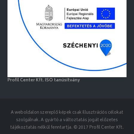
Profil Center Kft. ISO tanúsítvány
A weboldalon szereplő képek csak illusztrációs célokat
szolgálnak. A gyártó a változtatás jogát előzetes
tájékoztatás nélkül fenntartja. © 2017 Profil Center Kft.