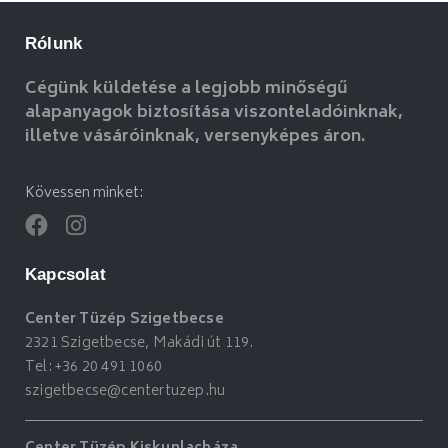
Rólunk
Cégünk küldetése a legjobb minőségű
alapanyagok biztosítása viszonteladóinknak,
illetve vásáróinknak, versenyképes áron.
Kövessen minket:
Kapcsolat
Center Tüzép Szigetbecse
2321 Szigetbecse, Makádi út 119.
Tel:
+36 20 491 1060
szigetbecse@centertuzep.hu