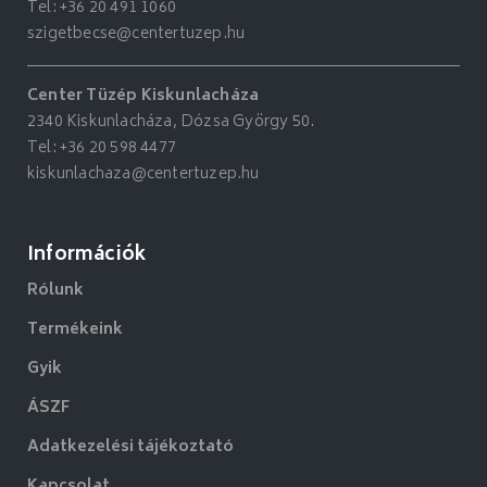
Tel:
+36 20 491 1060
szigetbecse@centertuzep.hu
Center Tüzép Kiskunlacháza
2340 Kiskunlacháza, Dózsa György 50.
Tel:
+36 20 598 4477
kiskunlachaza@centertuzep.hu
Információk
Rólunk
Termékeink
Gyik
ÁSZF
Adatkezelési tájékoztató
Kapcsolat