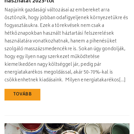
használat 2023-tól
Napjaink gazdasági változásai az embereket arra
ösztönzik, hogy jobban odafigyeljenek környezetükre és
fogyasztásukra. Ezek a törekvések nem csak a
hétköznapokban használt háztartási felszerelések
használatára vonatkozhatnak, hanem a pihenésüket
szolgáló masszázsmedencékre is. Sokan úgy gondolják,
hogy egy ilyen nagy szerkezet működtetése
kiemelkedően nagy költséggel jár, pedig pár
energiatakarékos megoldással, akár 50-70%-kal is
csökkenhetnek kiadásaink. Milyen energiatakarékos[…]
TOVÁBB