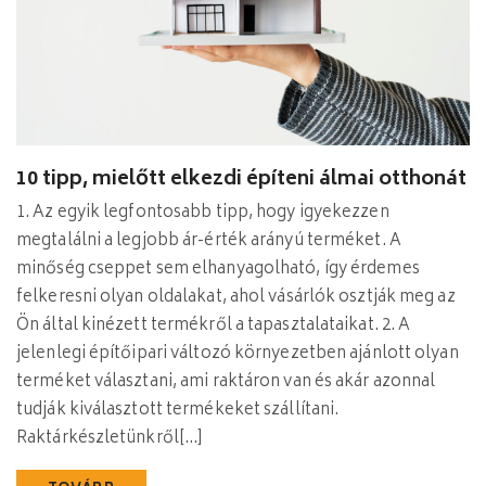
10 tipp, mielőtt elkezdi építeni álmai otthonát
1. Az egyik legfontosabb tipp, hogy igyekezzen
megtalálni a legjobb ár-érték arányú terméket. A
minőség cseppet sem elhanyagolható, így érdemes
felkeresni olyan oldalakat, ahol vásárlók osztják meg az
Ön által kinézett termékről a tapasztalataikat. 2. A
jelenlegi építőipari változó környezetben ajánlott olyan
terméket választani, ami raktáron van és akár azonnal
tudják kiválasztott termékeket szállítani.
Raktárkészletünkről[…]