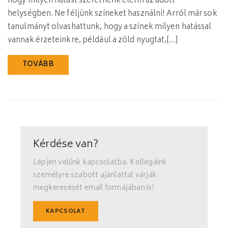
hogy milyen hatást szeretnénk elérni az adott
helységben. Ne féljünk színeket használni! Arról már sok
tanulmányt olvashattunk, hogy a színek milyen hatással
vannak érzeteinkre, például a zöld nyugtat,[…]
TOVÁBB
Kérdése van?
Lépjen velünk kapcsolatba. Kollégáink
személyre szabott ajánlattal várják
megkeresését email formájában is!
KAPCSOLAT