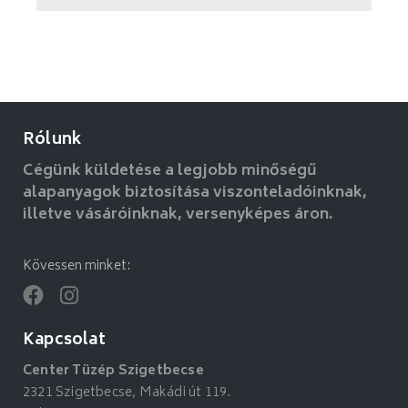
Rólunk
Cégünk küldetése a legjobb minőségű
alapanyagok biztosítása viszonteladóinknak,
illetve vásáróinknak, versenyképes áron.
Kövessen minket:
Kapcsolat
Center Tüzép Szigetbecse
2321 Szigetbecse, Makádi út 119.