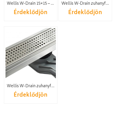
Wellis W-Drain 15×15 – Square
Wellis W-Drain zuhanyfolyóka, Flat mintázatú ráccsal
Érdeklődjön
Érdeklődjön
Wellis W-Drain zuhanyfolyóka, Square mintázatú ráccsal
Érdeklődjön