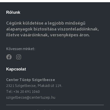
Rólunk
Cégünk küldetése a legjobb minőségű
alapanyagok biztosítása viszonteladóinknak,
illetve vásáróinknak, versenyképes áron.
Kövessen minket:
Kapcsolat
Center Tüzép Szigetbecse
2321 Szigetbecse, Makádi út 119.
Tel:
+36 20 491 1060
szigetbecse@centertuzep.hu