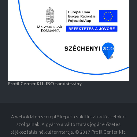
Profil Center Kft. ISO tanúsítvány
A weboldalon szereplő képek csak illusztrációs célokat
szolgálnak. A gyártó a változtatás jogát előzetes
tájékoztatás nélkül fenntartja. © 2017 Profil Center Kft.