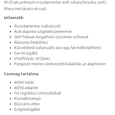
W-Drain prémium rozsdamentes acél zuhanyfolyóka szett,
Wavy mintázatú ráccsal.
Jellemzők:
Rozsdamentes szálcsiszolt
Acél alaptest szigetelő peremmel
360° fokban forgatható vízszintes szifonnal
Alacsony beépítésű
Közvetlenül zuhanyajtó alá vagy fal mellé építhető
Sav és lúgálló
Vízátfolyás: 30 l/perc
Pangóvíz mentes vízelvezető kialakítás az alaptesten
Csomag tartalma:
40/40 toldó
40/50 adapter
Fix rögzítésű szintezőlábak
Kiszedő kampó
Bűzzáró szifon
Szigetelőgallér