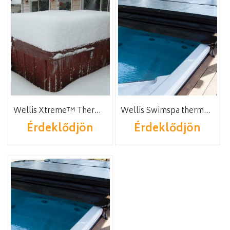
Wellis Xtreme™ Thermotető (3 személyes)
Wellis Swimspa thermotető S
Érdeklődjön
Érdeklődjön