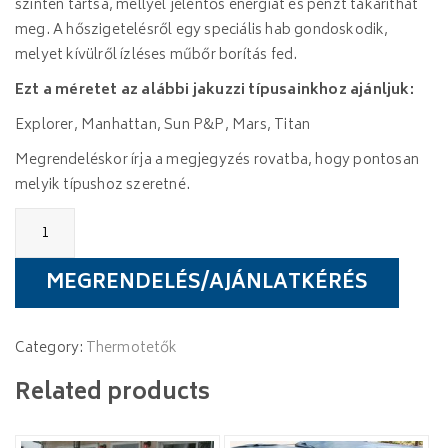
szinten tartsa, mellyel jelentős energiát és pénzt takaríthat
meg. A hőszigetelésről egy speciális hab gondoskodik,
melyet kívülről ízléses műbőr borítás fed.
Ezt a méretet az alábbi jakuzzi típusainkhoz ajánljuk:
Explorer, Manhattan, Sun P&P, Mars, Titan
Megrendeléskor írja a megjegyzés rovatba, hogy pontosan
melyik típushoz szeretné.
Wellis
Thermotető
(3
személyes)
MEGRENDELÉS/AJÁNLATKÉRÉS
quantity
Category:
Thermotetők
Related products