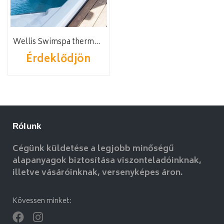
Wellis Swimspa thermotető L
Érdeklődjön
Rólunk
Cégünk küldetése a legjobb minőségű
alapanyagok biztosítása viszonteladóinknak,
illetve vásáróinknak, versenyképes áron.
Kövessen minket: