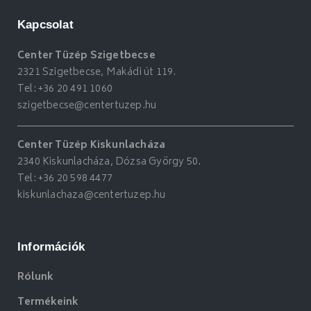
Kapcsolat
Center Tüzép Szigetbecse
2321 Szigetbecse, Makádi út 119.
Tel:
+36 20 491 1060
szigetbecse@centertuzep.hu
Center Tüzép Kiskunlacháza
2340 Kiskunlacháza, Dózsa György 50.
Tel:
+36 20 598 4477
kiskunlachaza@centertuzep.hu
Információk
Rólunk
Termékeink