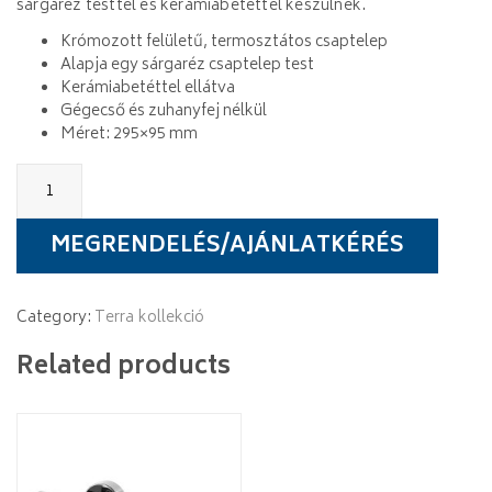
sárgaréz testtel és kerámiabetéttel készülnek.
Krómozott felületű, termosztátos csaptelep
Alapja egy sárgaréz csaptelep test
Kerámiabetéttel ellátva
Gégecső és zuhanyfej nélkül
Méret: 295×95 mm
Wellis
Terra
zuhany
csaptelep
MEGRENDELÉS/AJÁNLATKÉRÉS
quantity
Category:
Terra kollekció
Related products