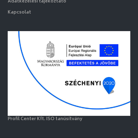
Adatkezelési tájékoztató
Kapcsolat
Profil Center Kft. ISO tanúsítvány