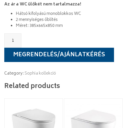
Az ár a WC ülőkét nem tartalmazza!
Hátsó kifolyású monoblokkos WC
2 mennyiséges öblítés
Méret: 385x665x850 mm
Wellis
Sophia
monoblokkos
WC
MEGRENDELÉS/AJÁNLATKÉRÉS
quantity
Category:
Sophia kollekció
Related products