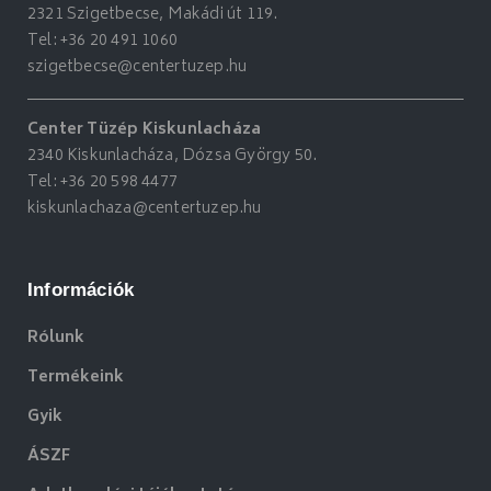
2321 Szigetbecse, Makádi út 119.
Tel:
+36 20 491 1060
szigetbecse@centertuzep.hu
Center Tüzép Kiskunlacháza
2340 Kiskunlacháza, Dózsa György 50.
Tel:
+36 20 598 4477
kiskunlachaza@centertuzep.hu
Információk
Rólunk
Termékeink
Gyik
ÁSZF