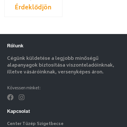
Érdeklődjön
Rólunk
Cégünk küldetése a legjobb minőségű
alapanyagok biztosítása viszonteladóinknak,
illetve vásáróinknak, versenyképes áron.
Kövessen minket:
Kapcsolat
Center Tüzép Szigetbecse