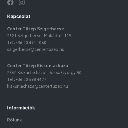
Kapcsolat
Center Tüzép Szigetbecse
2321 Szigetbecse, Makádi út 119.
Tel:
+36 20 491 1060
szigetbecse@centertuzep.hu
Center Tüzép Kiskunlacháza
2340 Kiskunlacháza, Dózsa György 50.
Tel:
+36 20 598 4477
kiskunlachaza@centertuzep.hu
Információk
Rólunk