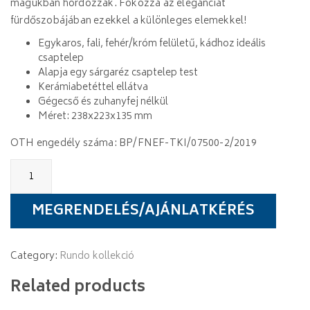
magukban hordozzák. Fokozza az eleganciát
fürdőszobájában ezekkel a különleges elemekkel!
Egykaros, fali, fehér/króm felületű, kádhoz ideális
csaptelep
Alapja egy sárgaréz csaptelep test
Kerámiabetéttel ellátva
Gégecső és zuhanyfej nélkül
Méret: 238x223x135 mm
OTH engedély száma: BP/FNEF-TKI/07500-2/2019
Wellis
Rundo
kád
csaptelep
MEGRENDELÉS/AJÁNLATKÉRÉS
quantity
Category:
Rundo kollekció
Related products