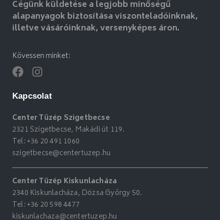
Cégünk küldetése a legjobb minőségű
alapanyagok biztosítása viszonteladóinknak,
illetve vásáróinknak, versenyképes áron.
Kövessen minket:
Kapcsolat
Center Tüzép Szigetbecse
2321 Szigetbecse, Makádi út 119.
Tel:
+36 20 491 1060
szigetbecse@centertuzep.hu
Center Tüzép Kiskunlacháza
2340 Kiskunlacháza, Dózsa György 50.
Tel:
+36 20 598 4477
kiskunlachaza@centertuzep.hu