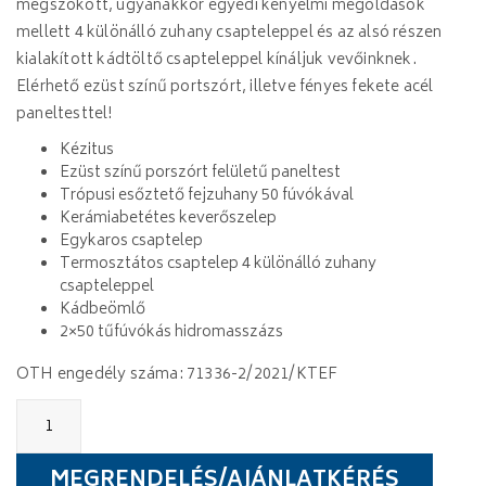
megszokott, ugyanakkor egyedi kényelmi megoldások
mellett 4 különálló zuhany csapteleppel és az alsó részen
kialakított kádtöltő csapteleppel kínáljuk vevőinknek.
Elérhető ezüst színű portszórt, illetve fényes fekete acél
paneltesttel!
Kézitus
Ezüst színű porszórt felületű paneltest
Trópusi esőztető fejzuhany 50 fúvókával
Kerámiabetétes keverőszelep
Egykaros csaptelep
Termosztátos csaptelep 4 különálló zuhany
csapteleppel
Kádbeömlő
2×50 tűfúvókás hidromasszázs
OTH engedély száma: 71336-2/2021/KTEF
Wellis
Mariner
Silver
zuhanypanel
MEGRENDELÉS/AJÁNLATKÉRÉS