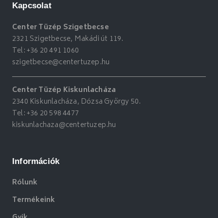
Kapcsolat
Center Tüzép Szigetbecse
2321 Szigetbecse, Makádi út 119.
Tel:
+36 20 491 1060
szigetbecse@centertuzep.hu
Center Tüzép Kiskunlacháza
2340 Kiskunlacháza, Dózsa György 50.
Tel:
+36 20 598 4477
kiskunlachaza@centertuzep.hu
Információk
Rólunk
Termékeink
Gyik