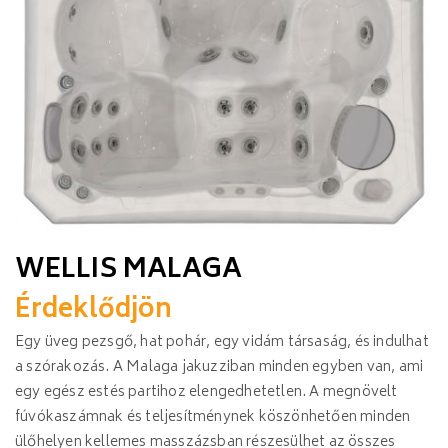
WELLIS MALAGA
Érdeklődjön
Egy üveg pezsgő, hat pohár, egy vidám társaság, és indulhat
a szórakozás. A Malaga jakuzziban minden egyben van, ami
egy egész estés partihoz elengedhetetlen. A megnövelt
fúvókaszámnak és teljesítménynek köszönhetően minden
ülőhelyen kellemes masszázsban részesülhet az összes