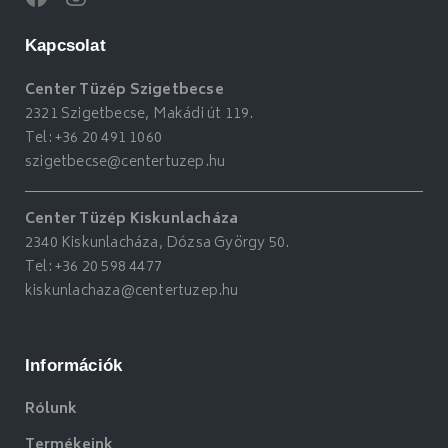
Kapcsolat
Center Tüzép Szigetbecse
2321 Szigetbecse, Makádi út 119.
Tel:
+36 20 491 1060
szigetbecse@centertuzep.hu
Center Tüzép Kiskunlacháza
2340 Kiskunlacháza, Dózsa György 50.
Tel:
+36 20 598 4477
kiskunlachaza@centertuzep.hu
Információk
Rólunk
Termékeink