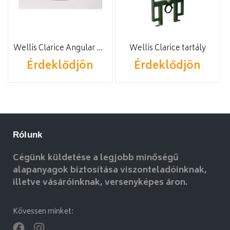
Wellis Clarice Angular nyomólap
Wellis Clarice tartály
Érdeklődjön
Érdeklődjön
Rólunk
Cégünk küldetése a legjobb minőségű
alapanyagok biztosítása viszonteladóinknak,
illetve vásáróinknak, versenyképes áron.
Kövessen minket: