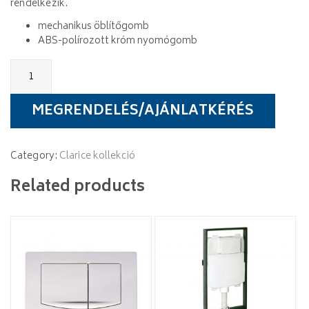
rendelkezik.
mechanikus öblítőgomb
ABS-polírozott króm nyomógomb
Wellis
Clarice
Round
nyomólap
MEGRENDELÉS/AJÁNLATKÉRÉS
quantity
Category:
Clarice kollekció
Related products