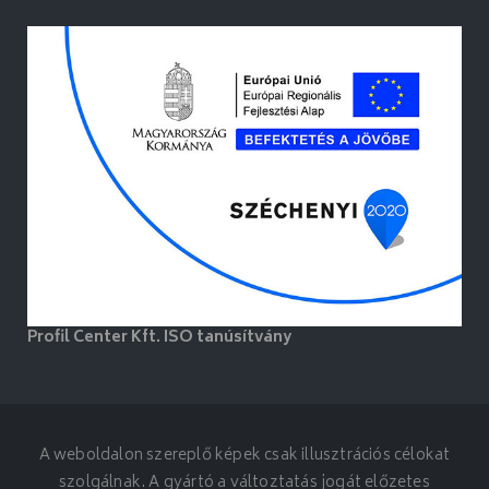
Profil Center Kft. ISO tanúsítvány
A weboldalon szereplő képek csak illusztrációs célokat
szolgálnak. A gyártó a változtatás jogát előzetes