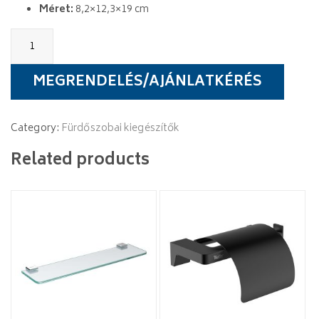
Méret:
8,2×12,3×19 cm
Wellis
Capri
szappanadagoló
quantity
MEGRENDELÉS/AJÁNLATKÉRÉS
Category:
Fürdőszobai kiegészítők
Related products