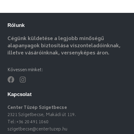
Rólunk
Cégünk küldetése a legjobb minőségű
alapanyagok biztosítása viszonteladóinknak,
illetve vásáróinknak, versenyképes áron.
Kövessen minket:
Kapcsolat
Center Tüzép Szigetbecse
2321 Szigetbecse, Makádi út 119.
Tel:
+36 20 491 1060
szigetbecse@centertuzep.hu