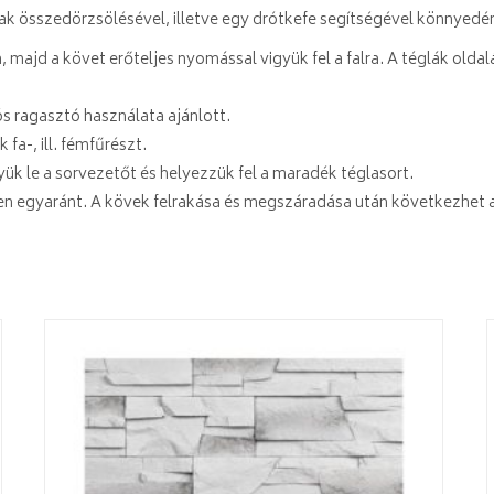
ak összedörzsölésével, illetve egy drótkefe segítségével könnyed
 majd a követ erőteljes nyomással vigyük fel a falra. A téglák olda
s ragasztó használata ajánlott.
a-, ill. fémfűrészt.
ük le a sorvezetőt és helyezzük fel a maradék téglasort.
ken egyaránt. A kövek felrakása és megszáradása után következhet 