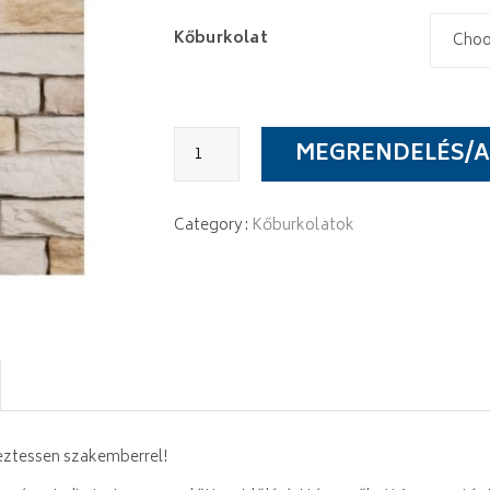
Kőburkolat
Stegu
MEGRENDELÉS/A
Sierra
quantity
Category:
Kőburkolatok
yeztessen szakemberrel!