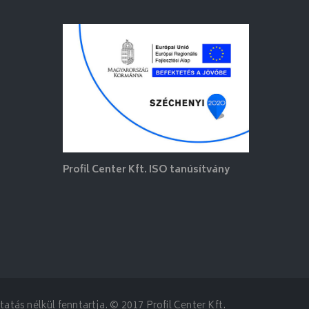
Profil Center Kft. ISO tanúsítvány
atás nélkül fenntartja. © 2017 Profil Center Kft.