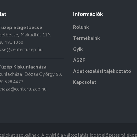
lat
Információk
Rólunk
Tüzép Szigetbecse
getbecse, Makádi út 119.
Termékeink
20 491 1060
Gyik
ecse@centertuzep.hu
ÁSZF
Tüzép Kiskunlacháza
Adatkezelési tájékoztató
kunlacháza, Dózsa György 50.
20 598 4477
Kapcsolat
achaza@centertuzep.hu
élokat szolgálnak. A gyártó a változtatás jogát előzetes tájékozt