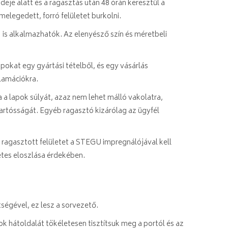
ideje alatt és a ragasztás után 48 órán keresztül a
elegedett, forró felületet burkolni.
is alkalmazhatók. Az elenyésző szín és méretbeli
apokat egy gyártási tételből, és egy vásárlás
lamációkra.
rja a lapok súlyát, azaz nem lehet málló vakolatra,
tartósságát. Egyéb ragasztó kizárólag az ügyfél
A ragasztott felületet a STEGU impregnálójával kell
etes eloszlása érdekében.
tségével, ez lesz a sorvezető.
pok hátoldalát tökéletesen tisztítsuk meg a portól és az