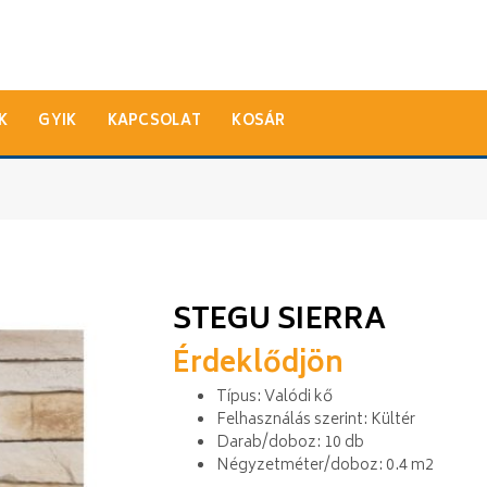
K
GYIK
KAPCSOLAT
KOSÁR
STEGU SIERRA
Érdeklődjön
Típus: Valódi kő
Felhasználás szerint: Kültér
Darab/doboz: 10 db
Négyzetméter/doboz: 0.4 m2