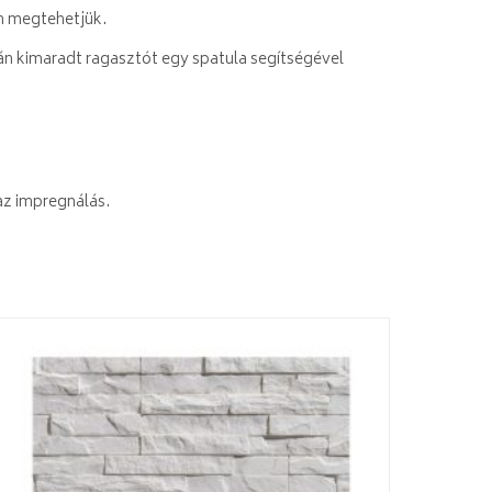
én megtehetjük.
lán kimaradt ragasztót egy spatula segítségével
az impregnálás.