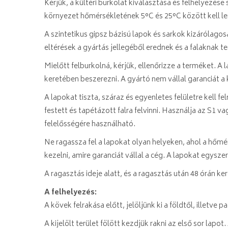
Kérjük, a kültéri burkolat kiválasztása és felhelyezése
környezet hőmérsékletének 5°C és 25°C között kell len
A szintetikus gipsz bázisú lapok és sarkok kizárólag
eltérések a gyártás jellegéből erednek és a falaknak 
Mielőtt felburkolná, kérjük, ellenőrizze a terméket. A
keretében beszerezni. A gyártó nem vállal garanciát 
A lapokat tiszta, száraz és egyenletes felületre kell fe
festett és tapétázott falra felvinni. Használja az S1 
felelősségére használható.
Ne ragassza fel a lapokat olyan helyeken, ahol a hőmé
kezelni, amire garanciát vállal a cég. A lapokat egys
A ragasztás ideje alatt, és a ragasztás után 48 órán 
A felhelyezés:
A kövek felrakása előtt, jelöljünk ki a földtől, illetv
A kijelölt terület fölött kezdjük rakni az első sor lap