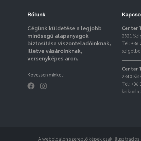
Rólunk
Kapcso
Cégünk küldetése a legjobb
Center 
minőségű alapanyagok
2321 Szi
biztosítása viszonteladóinknak,
Tel:
+36 
illetve vásáróinknak,
szigetb
versenyképes áron.
Center 
Kövessen minket:
2340 Kis
Tel:
+36 
kiskunl
A weboldalon szereplő képek csak illusztrációs c