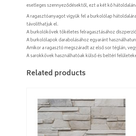
esetleges szennyeződésektől, ezt a két kő hátoldalán
A ragasztóanyagot vigyük fel a burkolólap hátoldalára,
távolíthatjuk el.
A burkolókövek tökéletes felragasztásához diszperzió
A burkolólapok darabolásához egyaránt használhatunk f
Amikor a ragasztó megszáradt az első sor téglán, vegy
A sarokkövek használhatóak külső és beltéri felülete
Related products