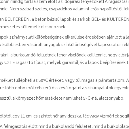
 során mindig tartsa szem előtt az időjárási tényezőket! A ragasztás 
nie. Nem szabad szeles, csapadékos valamint erős napsütéstől felm
osan BELTÉRBEN, a beton bázisú lapok és sarkok BEL- és KÜLTÉREN 
természetes küllemet kölcsönöznek.
 lapok színárnyalati különbségének elkerülése érdekében ajánlott a l
a későbbiekben vásárolt anyagok színkülönbségével kapcsolatos rek
lrakni, a burkolandó felületnek teher viselőnek kell lennie, hogy elbí
vagy C2TE ragasztó típust, melyek garantálják a lapok beépítésének 
rséklet túllépheti az 50°C értéket, vagy túl magas a páratartalom. 
zerre több dobozból célszerű összeválogatni a színárnyalatok egyenl
keresztül a környezet hőmérséklete nem lehet 5°C-nál alacsonyabb.
e padlótól egy 11 cm-es szintet néhány deszka, léc vagy vízmérték segí
ot. A felragasztás előtt mind a burkolandó felületet, mind a burkolóla