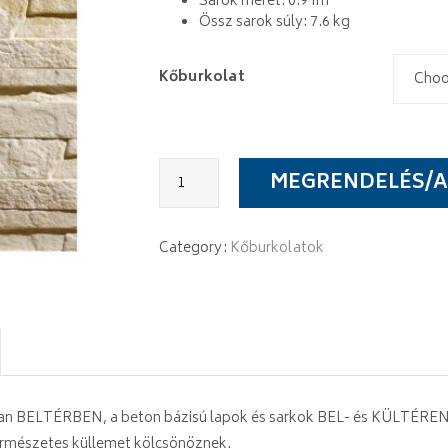
Sarok méret: 0.9 fm
Össz sarok súly: 7.6 kg
Kőburkolat
Stegu
MEGRENDELÉS/A
Rimini
quantity
Category:
Kőburkolatok
osan BELTÉRBEN, a beton bázisú lapok és sarkok BEL- és KÜLTÉREN 
természetes küllemet kölcsönöznek.