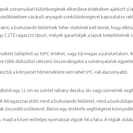
 lapok színárnyalati különbségének elkerülése érdekében ajánlott a l
a későbbiekben vásárolt anyagok színkülönbségével kapcsolatos rek
lrakni, a burkolandó felületnek teher viselőnek kell lennie, hogy elbí
vagy C2TE ragasztó típust, melyek garantálják a lapok beépítésének 
rséklet túllépheti az 50°C értéket, vagy túl magas a páratartalom. 
zerre több dobozból célszerű összeválogatni a színárnyalatok egyenl
keresztül a környezet hőmérséklete nem lehet 5°C-nál alacsonyabb.
e padlótól egy 11 cm-es szintet néhány deszka, léc vagy vízmérték segí
ot. A felragasztás előtt mind a burkolandó felületet, mind a burkolóla
ak összedörzsölésével, illetve egy drótkefe segítségével könnyed
 majd a követ erőteljes nyomással vigyük fel a falra. A téglák olda