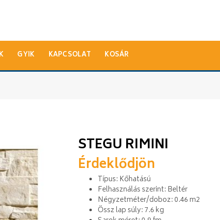
K
GYIK
KAPCSOLAT
KOSÁR
STEGU RIMINI
Érdeklődjön
Típus: Kőhatású
Felhasználás szerint: Beltér
Négyzetméter/doboz: 0.46 m2
Össz lap súly: 7.6 kg