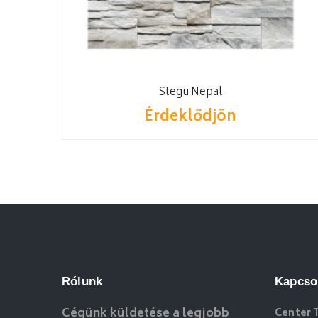
Stegu Nepal
Érdeklődjön
Rólunk
Kapcso
Cégünk küldetése a legjobb
Center 