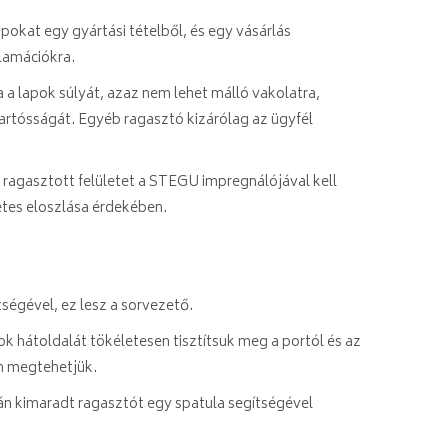
apokat egy gyártási tételből, és egy vásárlás
lamációkra.
rja a lapok súlyát, azaz nem lehet málló vakolatra,
tartósságát. Egyéb ragasztó kizárólag az ügyfél
A ragasztott felületet a STEGU impregnálójával kell
etes eloszlása érdekében.
tségével, ez lesz a sorvezető.
pok hátoldalát tökéletesen tisztítsuk meg a portól és az
én megtehetjük.
lán kimaradt ragasztót egy spatula segítségével