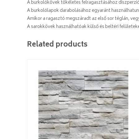
A burkolókövek tökéletes felragasztásához diszperzió
A burkolólapok darabolásához egyaránt használhatunk f
Amikor a ragasztó megszáradt az első sor téglán, vegy
A sarokkövek használhatóak külső és beltéri felülete
Related products