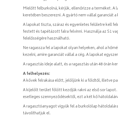
Mielőtt felburkolná, kérjük, ellenőrizze a terméket. A
keretében beszerezni. A gyártó nem vállal garanciát 
A lapokat tiszta, száraz és egyenletes felületre kell fe
festett és tapétázott falra felvinni. Használja az S1 
felelősségére használható.
Ne ragassza fel a lapokat olyan helyeken, ahol a hőmé
kezelni, amire garanciát vállal a cég. A lapokat egys
A ragasztás ideje alatt, és a ragasztás után 48 órán 
A felhelyezés:
A kövek felrakása előtt, jelöljünk ki a földtől, illetv
A kijelölt terület fölött kezdjük rakni az első sor lap
esetleges szennyeződésektől, ezt a két kő hátoldalán
A ragasztóanyagot vigyük fel a burkolólap hátoldalára,
távolíthatjuk el.