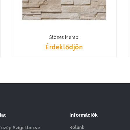
Stones Merapi
Érdeklődjön
lat
Információk
Rólunk
Tüzép Szigetbecse