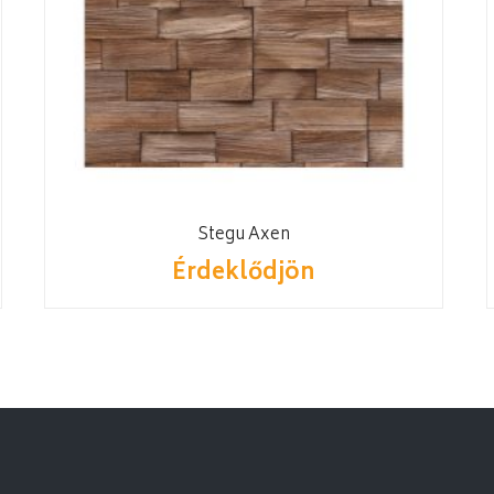
Stegu Axen
Érdeklődjön