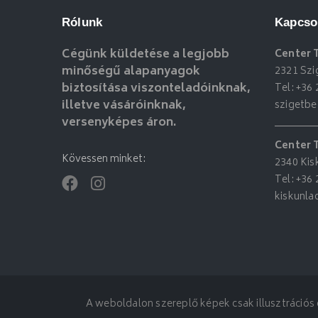
Rólunk
Kapcso
Cégünk küldetése a legjobb
Center 
minőségű alapanyagok
2321 Szi
biztosítása viszonteladóinknak,
Tel:
+36 
illetve vásáróinknak,
szigetb
versenyképes áron.
Center 
Kövessen minket:
2340 Kis
Tel:
+36 
kiskunl
A weboldalon szereplő képek csak illusztrációs c