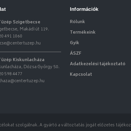
lat
Információk
Rólunk
Tüzép Szigetbecse
getbecse, Makádi út 119.
Termékeink
20 491 1060
Gyik
ecse@centertuzep.hu
ÁSZF
Tüzép Kiskunlacháza
Adatkezelési tájékoztató
kunlacháza, Dózsa György 50.
20 598 4477
Kapcsolat
achaza@centertuzep.hu
élokat szolgálnak. A gyártó a változtatás jogát előzetes tájékozt