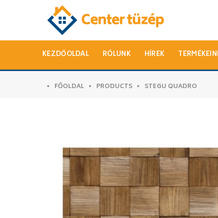
KEZDŐOLDAL
RÓLUNK
HÍREK
TERMÉKEIN
FŐOLDAL
PRODUCTS
STEGU QUADRO