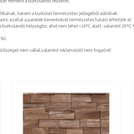
n felmérni a burkolandó felületet.
hibának, hanem a burkolat természetes jellegéből adódnak.
ni, ezáltal a panelek keverésével természetes hatást érhetünk el.
a burkolandó helységbe, ahol nem lehet +10°C alatt, valamint 25°C fe
fel.
lelősséget nem vállal,valamint reklamációt nem fogad el!