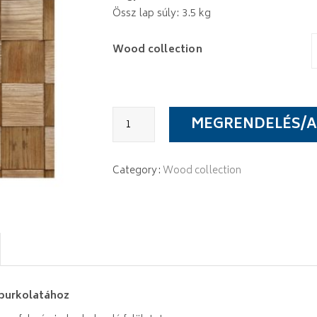
Össz lap súly: 3.5 kg
Wood collection
Stegu
MEGRENDELÉS/A
Quadro
quantity
Category:
Wood collection
lburkolatához