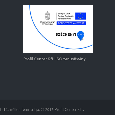
Profil Center Kft. ISO tanúsítvány
atás nélkül fenntartja. © 2017 Profil Center Kft.