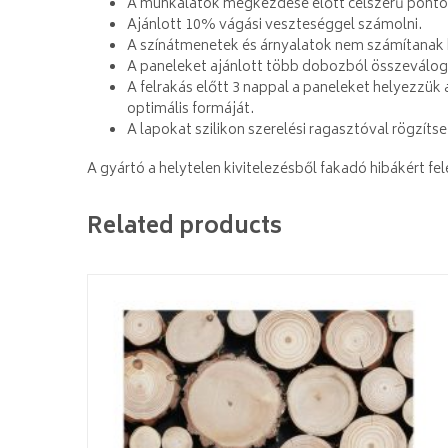
A munkálatok megkezdése előtt célszerű pontosa
Ajánlott 10% vágási veszteséggel számolni.
A színátmenetek és árnyalatok nem számítanak 
A paneleket ajánlott több dobozból összeválogat
A felrakás előtt 3 nappal a paneleket helyezzük 
optimális formáját.
A lapokat szilikon szerelési ragasztóval rögzítse 
A gyártó a helytelen kivitelezésből fakadó hibákért fe
Related products