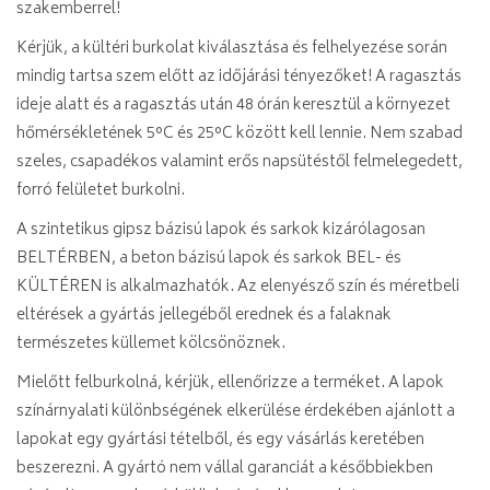
szakemberrel!
Kérjük, a kültéri burkolat kiválasztása és felhelyezése során
mindig tartsa szem előtt az időjárási tényezőket! A ragasztás
ideje alatt és a ragasztás után 48 órán keresztül a környezet
hőmérsékletének 5°C és 25°C között kell lennie. Nem szabad
szeles, csapadékos valamint erős napsütéstől felmelegedett,
forró felületet burkolni.
A szintetikus gipsz bázisú lapok és sarkok kizárólagosan
BELTÉRBEN, a beton bázisú lapok és sarkok BEL- és
KÜLTÉREN is alkalmazhatók. Az elenyésző szín és méretbeli
eltérések a gyártás jellegéből erednek és a falaknak
természetes küllemet kölcsönöznek.
Mielőtt felburkolná, kérjük, ellenőrizze a terméket. A lapok
színárnyalati különbségének elkerülése érdekében ajánlott a
lapokat egy gyártási tételből, és egy vásárlás keretében
beszerezni. A gyártó nem vállal garanciát a későbbiekben