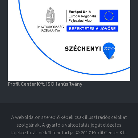
Profil Center Kft. ISO tanúsítvány
A weboldalon szereplő képek csak illusztrációs célokat
szolgálnak. A gyártó a változtatás jogát előzetes
tájékoztatás nélkül fenntartja. © 2017 Profil Center Kft.