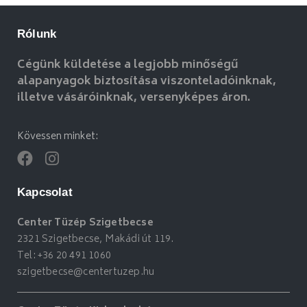
Rólunk
Cégünk küldetése a legjobb minőségű
alapanyagok biztosítása viszonteladóinknak,
illetve vásáróinknak, versenyképes áron.
Kövessen minket:
Kapcsolat
Center Tüzép Szigetbecse
2321 Szigetbecse, Makádi út 119.
Tel:
+36 20 491 1060
szigetbecse@centertuzep.hu