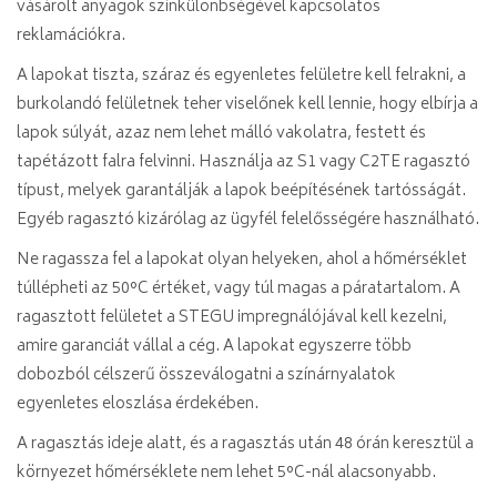
vásárolt anyagok színkülönbségével kapcsolatos
reklamációkra.
A lapokat tiszta, száraz és egyenletes felületre kell felrakni, a
burkolandó felületnek teher viselőnek kell lennie, hogy elbírja a
lapok súlyát, azaz nem lehet málló vakolatra, festett és
tapétázott falra felvinni. Használja az S1 vagy C2TE ragasztó
típust, melyek garantálják a lapok beépítésének tartósságát.
Egyéb ragasztó kizárólag az ügyfél felelősségére használható.
Ne ragassza fel a lapokat olyan helyeken, ahol a hőmérséklet
túllépheti az 50°C értéket, vagy túl magas a páratartalom. A
ragasztott felületet a STEGU impregnálójával kell kezelni,
amire garanciát vállal a cég. A lapokat egyszerre több
dobozból célszerű összeválogatni a színárnyalatok
egyenletes eloszlása érdekében.
A ragasztás ideje alatt, és a ragasztás után 48 órán keresztül a
környezet hőmérséklete nem lehet 5°C-nál alacsonyabb.