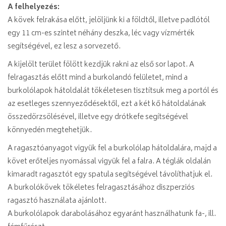
A felhelyezés:
A kövek felrakása előtt, jelöljünk ki a földtől, illetve padlótól
egy 11 cm-es szintet néhány deszka, léc vagy vízmérték
segítségével, ez lesz a sorvezető.
A kijelölt terület fölött kezdjük rakni az első sor lapot. A
felragasztás előtt mind a burkolandó felületet, mind a
burkolólapok hátoldalát tökéletesen tisztítsuk meg a portól és
az esetleges szennyeződésektől, ezt a két kő hátoldalának
összedörzsölésével, illetve egy drótkefe segítségével
könnyedén megtehetjük.
A ragasztóanyagot vigyük fel a burkolólap hátoldalára, majd a
követ erőteljes nyomással vigyük fel a falra. A téglák oldalán
kimaradt ragasztót egy spatula segítségével távolíthatjuk el.
A burkolókövek tökéletes felragasztásához diszperziós
ragasztó használata ajánlott.
A burkolólapok darabolásához egyaránt használhatunk fa-, ill.