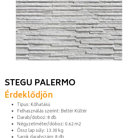
STEGU PALERMO
Érdeklődjön
Típus: Kőhatású
Felhasználás szerint: Beltér Kültér
Darab/doboz: 8 db
Négyzetméter/doboz: 0.62 m2
Össz lap súly: 13.30 kg
Sarok darabszám: 8 db