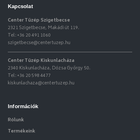
Kapcsolat
Center Tüzép Szigetbecse
2321 Szigetbecse, Makádi út 119.
Tel:
+36 20 491 1060
szigetbecse@centertuzep.hu
Center Tüzép Kiskunlacháza
2340 Kiskunlacháza, Dózsa György 50.
Tel:
+36 20 598 4477
kiskunlachaza@centertuzep.hu
Információk
Rólunk
Termékeink