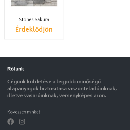
Stones Sakura
Érdeklődjön
Rólunk
Cégünk küldetése a legjobb minőségű
alapanyagok biztosítása viszonteladóinknak,
illetve vásáróinknak, versenyképes áron.
Kövessen minket: