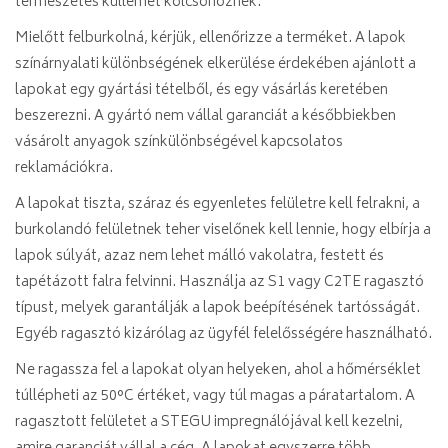
természetes küllemet kölcsönöznek.
Mielőtt felburkolná, kérjük, ellenőrizze a terméket. A lapok
színárnyalati különbségének elkerülése érdekében ajánlott a
lapokat egy gyártási tételből, és egy vásárlás keretében
beszerezni. A gyártó nem vállal garanciát a későbbiekben
vásárolt anyagok színkülönbségével kapcsolatos
reklamációkra.
A lapokat tiszta, száraz és egyenletes felületre kell felrakni, a
burkolandó felületnek teher viselőnek kell lennie, hogy elbírja a
lapok súlyát, azaz nem lehet málló vakolatra, festett és
tapétázott falra felvinni. Használja az S1 vagy C2TE ragasztó
típust, melyek garantálják a lapok beépítésének tartósságát.
Egyéb ragasztó kizárólag az ügyfél felelősségére használható.
Ne ragassza fel a lapokat olyan helyeken, ahol a hőmérséklet
túllépheti az 50°C értéket, vagy túl magas a páratartalom. A
ragasztott felületet a STEGU impregnálójával kell kezelni,