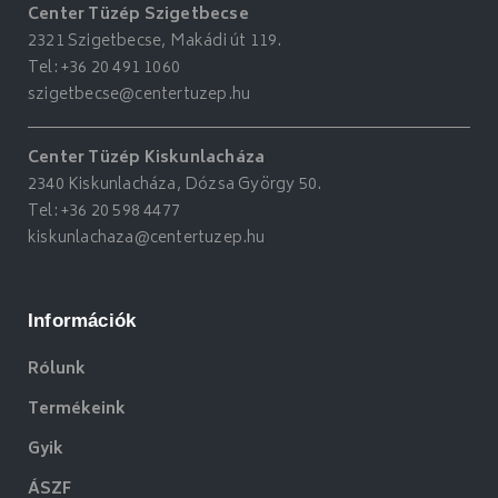
Center Tüzép Szigetbecse
2321 Szigetbecse, Makádi út 119.
Tel:
+36 20 491 1060
szigetbecse@centertuzep.hu
Center Tüzép Kiskunlacháza
2340 Kiskunlacháza, Dózsa György 50.
Tel:
+36 20 598 4477
kiskunlachaza@centertuzep.hu
Információk
Rólunk
Termékeink
Gyik
ÁSZF