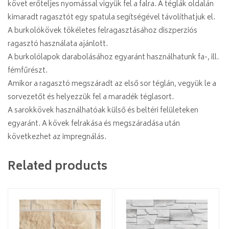
követ erőteljes nyomással vigyük fel a falra. A téglák oldalán
kimaradt ragasztót egy spatula segítségével távolíthatjuk el.
A burkolókövek tökéletes felragasztásához diszperziós
ragasztó használata ajánlott.
A burkolólapok darabolásához egyaránt használhatunk fa-, ill.
fémfűrészt.
Amikor a ragasztó megszáradt az első sor téglán, vegyük le a
sorvezetőt és helyezzük fel a maradék téglasort.
A sarokkövek használhatóak külső és beltéri felületeken
egyaránt. A kövek felrakása és megszáradása után
következhet az impregnálás.
Related products