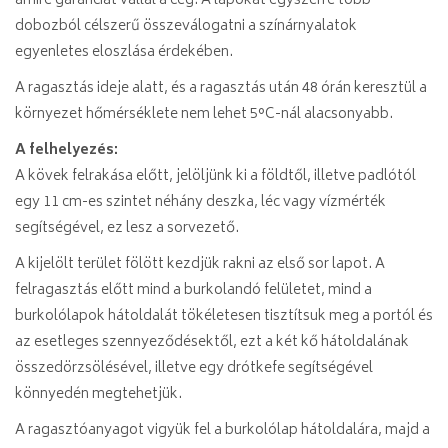
amire garanciát vállal a cég. A lapokat egyszerre több
dobozból célszerű összeválogatni a színárnyalatok
egyenletes eloszlása érdekében.
A ragasztás ideje alatt, és a ragasztás után 48 órán keresztül a
környezet hőmérséklete nem lehet 5°C-nál alacsonyabb.
A felhelyezés:
A kövek felrakása előtt, jelöljünk ki a földtől, illetve padlótól
egy 11 cm-es szintet néhány deszka, léc vagy vízmérték
segítségével, ez lesz a sorvezető.
A kijelölt terület fölött kezdjük rakni az első sor lapot. A
felragasztás előtt mind a burkolandó felületet, mind a
burkolólapok hátoldalát tökéletesen tisztítsuk meg a portól és
az esetleges szennyeződésektől, ezt a két kő hátoldalának
összedörzsölésével, illetve egy drótkefe segítségével
könnyedén megtehetjük.
A ragasztóanyagot vigyük fel a burkolólap hátoldalára, majd a