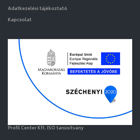
Adatkezelési tájékoztató
Kapcsolat
Profil Center Kft. ISO tanúsítvány