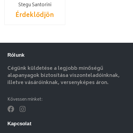
Stegu Santorini
Érdeklődjön
Rólunk
Cégünk küldetése a legjobb minőségű
alapanyagok biztosítása viszonteladóinknak,
illetve vásáróinknak, versenyképes áron.
Kövessen minket:
Kapcsolat