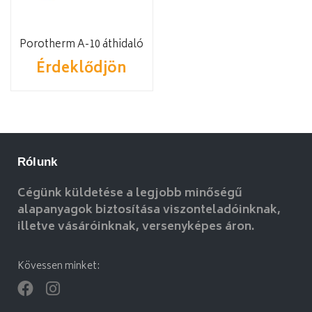
Porotherm A-10 áthidaló
Érdeklődjön
Rólunk
Cégünk küldetése a legjobb minőségű
alapanyagok biztosítása viszonteladóinknak,
illetve vásáróinknak, versenyképes áron.
Kövessen minket: