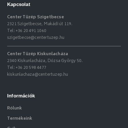
Kapcsolat
Center Tüzép Szigetbecse
2321 Szigetbecse, Makádi út 119.
Tel:
+36 20 491 1060
szigetbecse@centertuzep.hu
Center Tüzép Kiskunlacháza
2340 Kiskunlacháza, Dózsa György 50.
Tel:
+36 20 598 4477
kiskunlachaza@centertuzep.hu
Információk
Rólunk
Termékeink