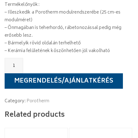
Termékelőnyök:
– Illeszkedik a Porotherm modulrendszerébe (25 cm-es
modulméret)
– Önmagában is teherhordó, rábetonozással pedig még
erősebb lesz.
– Bármelyik rövid oldalán terhelhető
– Kerámia felületének köszönhetően jól vakolható
Porotherm
Elemmagas
áthidaló
quantity
MEGRENDELÉS/AJÁNLATKÉRÉS
Category:
Porotherm
Related products