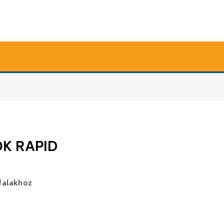
K RAPID
 falakhoz