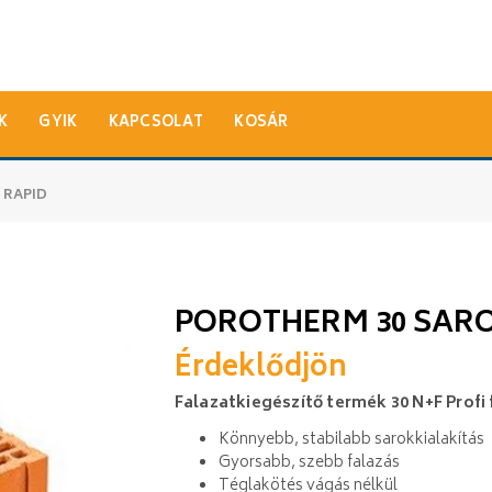
K
GYIK
KAPCSOLAT
KOSÁR
 RAPID
POROTHERM 30 SARO
Érdeklődjön
Falazatkiegészítő termék 30 N+F Profi
Könnyebb, stabilabb sarokkialakítás
Gyorsabb, szebb falazás
Téglakötés vágás nélkül