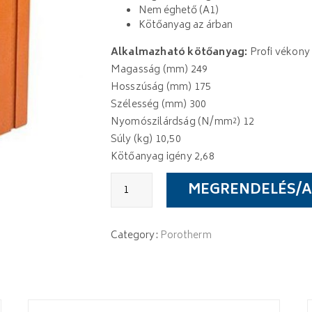
Nem éghető (A1)
Kötőanyag az árban
Alkalmazható kötőanyag:
Profi vékony
Magasság (mm) 249
Hosszúság (mm) 175
Szélesség (mm) 300
Nyomószilárdság (N/mm²) 12
Súly (kg) 10,50
Kötőanyag igény 2,68
Porotherm
MEGRENDELÉS/A
30
Sarok
Rapid
quantity
Category:
Porotherm