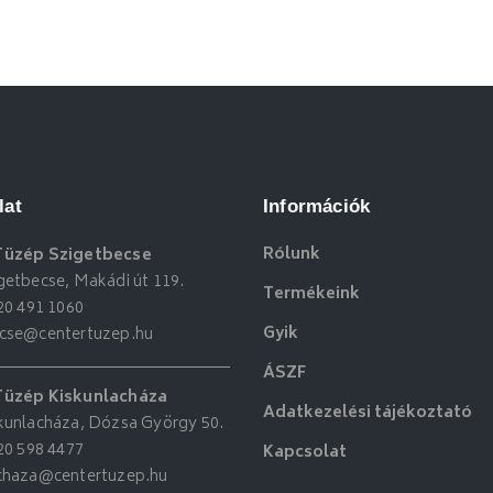
lat
Információk
Rólunk
Tüzép Szigetbecse
getbecse, Makádi út 119.
Termékeink
20 491 1060
Gyik
ecse@centertuzep.hu
ÁSZF
Tüzép Kiskunlacháza
Adatkezelési tájékoztató
kunlacháza, Dózsa György 50.
20 598 4477
Kapcsolat
achaza@centertuzep.hu