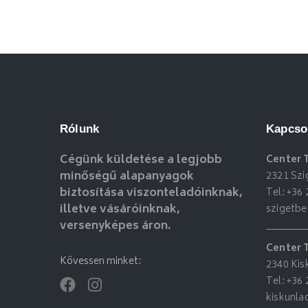
Rólunk
Kapcso
Cégünk küldetése a legjobb
Center 
minőségű alapanyagok
2321 Szi
biztosítása viszonteladóinknak,
Tel:
+36 
illetve vásáróinknak,
szigetb
versenyképes áron.
Center 
Kövessen minket:
2340 Kis
Tel:
+36 
kiskunl