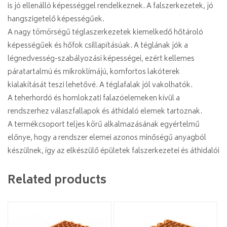
is jó ellenálló képességgel rendelkeznek. A falszerkezetek, jó
hangszigetelő képességűek.
A nagy tömörségű téglaszerkezetek kiemelkedő hőtároló
képességűek és hőfok csillapításúak. A téglának jók a
légnedvesség-szabályozási képességei, ezért kellemes
páratartalmú és mikroklímájú, komfortos lakóterek
kialakítását teszi lehetővé. A téglafalak jól vakolhatók.
A teherhordó és homlokzati falazóelemeken kívül a
rendszerhez válaszfallapok és áthidaló elemek tartoznak.
A termékcsoport teljes körű alkalmazásának egyértelmű
előnye, hogy a rendszer elemei azonos minőségű anyagból
készülnek, így az elkészülő épületek falszerkezetei és áthidalói
Related products