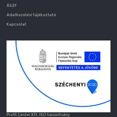
ÁSZF
Adatkezelési tájékoztató
Kapcsolat
Profil Center Kft. ISO tanúsítvány