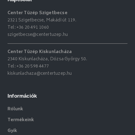
Center Tüzép Szigetbecse
2321 Szigetbecse, Makádi út 119.
Tel:
+36 20 491 1060
szigetbecse@centertuzep.hu
Center Tüzép Kiskunlacháza
2340 Kiskunlacháza, Dózsa György 50.
Tel:
+36 20 598 4477
kiskunlachaza@centertuzep.hu
Információk
Rólunk
Termékeink
Gyik