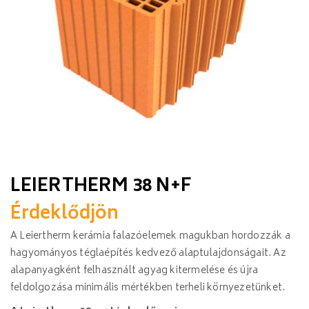
LEIERTHERM 38 N+F
Érdeklődjön
A Leiertherm kerámia falazóelemek magukban hordozzák a
hagyományos téglaépítés kedvező alaptulajdonságait. Az
alapanyagként felhasznált agyag kitermelése és újra
feldolgozása minimális mértékben terheli környezetünket.