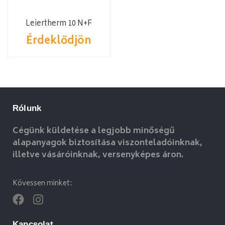
Leiertherm 10 N+F
Érdeklődjön
Rólunk
Cégünk küldetése a legjobb minőségű
alapanyagok biztosítása viszonteladóinknak,
illetve vásáróinknak, versenyképes áron.
Kövessen minket:
Kapcsolat