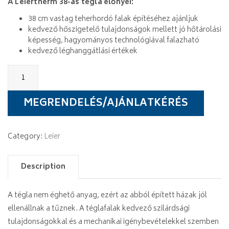
A Leiertherm 38-as tégla előnyei:
38 cm vastag teherhordó falak építéséhez ajánljuk
kedvező hőszigetelő tulajdonságok mellett jó hőtárolási
képesség, hagyományos technológiával falazható
kedvező léghanggátlási értékek
Leiertherm
38
N+F
quantity
MEGRENDELÉS/AJÁNLATKÉRÉS
Category:
Leier
Description
A tégla nem éghető anyag, ezért az abból épített házak jól
ellenállnak a tűznek. A téglafalak kedvező szilárdsági
tulajdonságokkal és a mechanikai igénybevételekkel szemben