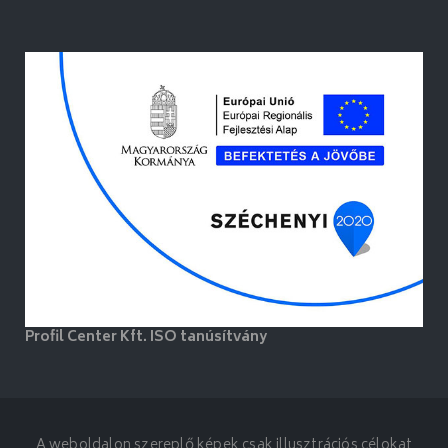
Profil Center Kft. ISO tanúsítvány
A weboldalon szereplő képek csak illusztrációs célokat