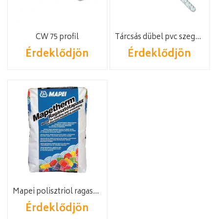
CW 75 profil
Tárcsás dübel pvc szeggel
Érdeklődjön
Érdeklődjön
Mapei polisztriol ragasztó 25kg
Érdeklődjön