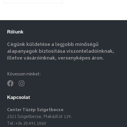
Rólunk
Cégünk küldetése a legjobb minőségű
alapanyagok biztosítása viszonteladóinknak,
illetve vásáróinknak, versenyképes áron.
Kövessen minket:
Kapcsolat
Center Tüzép Szigetbecse
2321 Szigetbecse, Makádi út 119.
Tel:
+36 20 491 1060