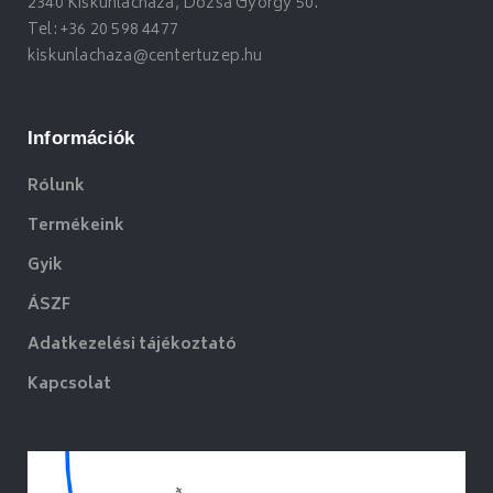
2340 Kiskunlacháza, Dózsa György 50.
Tel:
+36 20 598 4477
kiskunlachaza@centertuzep.hu
Információk
Rólunk
Termékeink
Gyik
ÁSZF
Adatkezelési tájékoztató
Kapcsolat