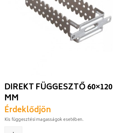
DIREKT FÜGGESZTŐ 60×120
MM
Érdeklődjön
Kis függesztési magasságok esetében.
Direkt