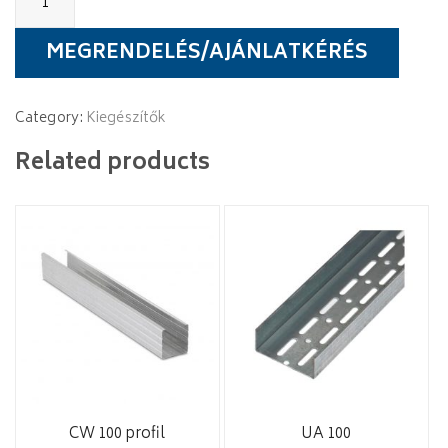
függesztő
60x120
mm
MEGRENDELÉS/AJÁNLATKÉRÉS
quantity
Category:
Kiegészítők
Related products
CW 100 profil
UA 100