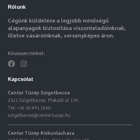
Rólunk
Cégünk küldetése a legjobb minőségű
alapanyagok biztosítása viszonteladóinknak,
illetve vásáróinknak, versenyképes áron.
Kövessen minket:
Kapcsolat
Center Tüzép Szigetbecse
2321 Szigetbecse, Makádi út 119.
Tel:
+36 20 491 1060
szigetbecse@centertuzep.hu
Center Tüzép Kiskunlacháza